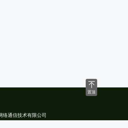
置顶
网络通信技术有限公司
龙岗区龙岗街道新生社区龙凤路29号1号楼3层