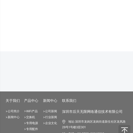
关于我们
产品中心
新闻中心
联系我们
>公司简介
>WiFi产品
>公司新闻
深圳市后天无限网络通信技术有限公司
>新闻中心
>交换机
>行业新闻
地址:深圳市龙岗区龙岗街道新生社区龙凤路
>专用电源
>企业文化
29号1号楼3层301
>专用配件